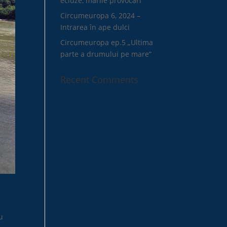
ecluze, marile provocări
Circumeuropa 6, 2024 –
Intrarea în ape dulci
Circumeuropa ep.5 „Ultima
parte a drumului pe mare”
Recent Comments
u