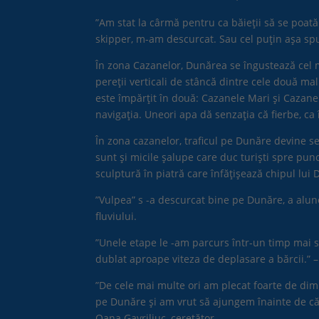
”Am stat la cârmă pentru ca băieții să se poat
skipper, m-am descurcat. Sau cel puțin așa spu
În zona Cazanelor, Dunărea se îngustează cel m
pereții verticali de stâncă dintre cele două m
este împărțit în două: Cazanele Mari și Cazanel
navigația. Uneori apa dă senzația că fierbe, c
În zona cazanelor, traficul pe Dunăre devine s
sunt și micile șalupe care duc turiști spre punc
sculptură în piatră care înfățișează chipul lui
”Vulpea” s -a descurcat bine pe Dunăre, a alun
fluviului.
”Unele etape le -am parcurs într-un timp mai s
dublat aproape viteza de deplasare a bărcii.” 
”De cele mai multe ori am plecat foarte de dim
pe Dunăre și am vrut să ajungem înainte de căd
Oana Gavriliuc, ceretător