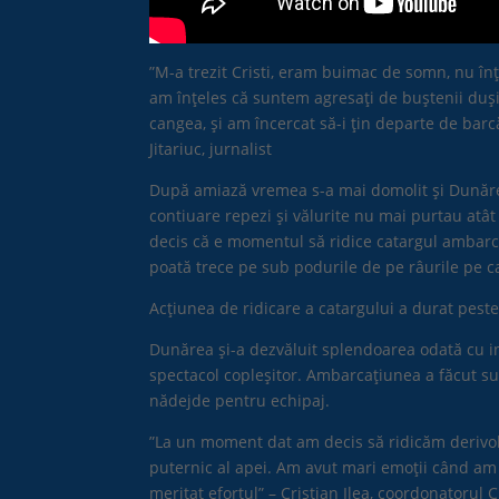
”M-a trezit Cristi, eram buimac de somn, nu în
am înțeles că suntem agresați de buștenii duși
cangea, și am încercat să-i țin departe de barc
Jitariuc, jurnalist
După amiază vremea s-a mai domolit și Dunărea 
contiuare repezi și vălurite nu mai purtau atât
decis că e momentul să ridice catargul ambarca
poată trece pe sub podurile de pe râurile pe c
Acțiunea de ridicare a catargului a durat peste
Dunărea și-a dezvăluit splendoarea odată cu int
spectacol copleșitor. Ambarcațiunea a făcut sur
nădejde pentru echipaj.
”La un moment dat am decis să ridicăm derivol
puternic al apei. Am avut mari emoții când am r
meritat efortul” – Cristian Ilea, coordonatorul