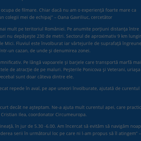
ă ocupa de filmare. Chiar dacă nu am o experiență foarte mare ca
n colegii mei de echipaj” – Oana Gavriliuc, cercetător
ai mult pe teritoriul României. Pe anumite porțiuni distanța între
aluri nu depășește 230 de metri. Sectorul de aproximativ 9 km lung
e Mici. Fluviul este învolburat iar vârtejurile de suprafață îngreun
a într-un cazan, de unde și denumirea zonei.
emnificativ. Pe lângă vapoarele și barjele care transportă marfă ma
tele de atracție de pe maluri. Peșterile Ponicova și Veterani, uriașa
 Decebal sunt doar câteva dintre ele.
ecat repede în aval, pe ape uneori învolburate, ajutată de curentul
curt decât ne așteptam. Ne-a ajuta mult curentul apei, care practic
– Cristian Ilea, coordonator Circumeuropa.
ineață, în jur de 5.30 -6.00. Am încercat să evităm să navigăm noa
erea serii în următorul loc pe care ni l-am propus să îl atingem” 