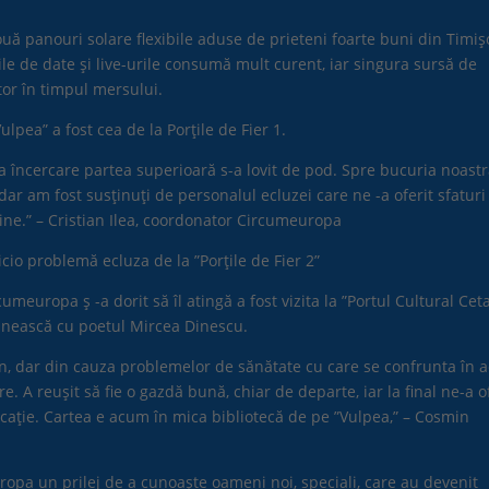
uă panouri solare flexibile aduse de prieteni foarte buni din Timi
ile de date și live-urile consumă mult curent, iar singura sursă de
tor în timpul mersului.
lpea” a fost cea de la Porțile de Fier 1.
a încercare partea superioară s-a lovit de pod. Spre bucuria noast
r am fost susținuți de personalul ecluzei care ne -a oferit sfaturi 
ine.” – Cristian Ilea, coordonator Circumeuropa
cio problemă ecluza de la ”Porțile de Fier 2”
europa ș -a dorit să îl atingă a fost vizita la ”Portul Cultural Cet
âlnească cu poetul Mircea Dinescu.
n, dar din cauza problemelor de sănătate cu care se confrunta în a
. A reușit să fie o gazdă bună, chiar de departe, iar la final ne-a o
cație. Cartea e acum în mica bibliotecă de pe ”Vulpea,” – Cosmin
ropa un prilej de a cunoaște oameni noi, speciali, care au devenit