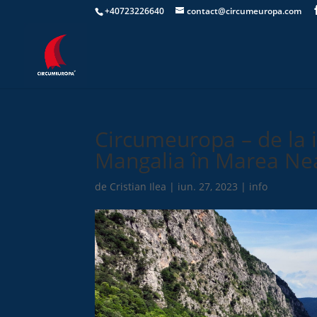
+40723226640
contact@circumeuropa.com
Circumeuropa – de la 
Mangalia în Marea Ne
de
Cristian Ilea
|
iun. 27, 2023
|
info