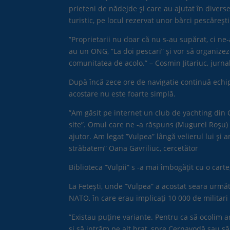
prieteni de nădejde și care au ajutat în divers
turistic, pe locul rezervat unor bărci pescăreșt
”Proprietarii nu doar că nu s-au supărat, ci ne-
au un ONG, ”La doi pescari” și vor să organize
comunitatea de acolo.” – Cosmin Jitariuc, jurnal
După încă zece ore de navigatie continuă echip
acostare nu este foarte simplă.
”Am găsit pe internet un club de yachting din 
site”. Omul care ne -a răspuns (Mugurel Roșu) 
ajutor. Am legat ”Vulpea” lângă velierul lui ș
străbatem” Oana Gavriliuc, cercetător
Biblioteca ”Vulpii” s -a mai îmbogățit cu o cart
La Fetești, unde ”Vulpea” a acostat seara următ
NATO, în care erau implicați 10 000 de militari 
”Existau puține variante. Pentru ca să ocolim a
și să intrăm pe alt braț, spre Cernavodă sau să a