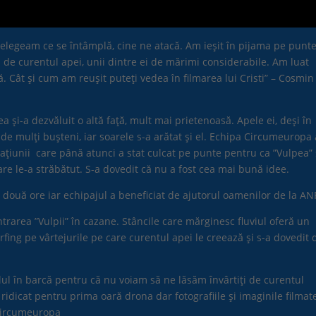
țelegeam ce se întâmplă, cine ne atacă. Am ieșit în pijama pe punte
 de curentul apei, unii dintre ei de mărimi considerabile. Am luat
ă. Cât și cum am reușit puteți vedea în filmarea lui Cristi” – Cosmin
și-a dezvăluit o altă față, mult mai prietenoasă. Apele ei, deși în
 de mulți bușteni, iar soarele s-a arătat și el. Echipa Circumeuropa 
țiunii care până atunci a stat culcat pe punte pentru ca ”Vulpea”
are le-a străbătut. S-a dovedit că nu a fost cea mai bună idee.
 două ore iar echipajul a beneficiat de ajutorul oamenilor de la AN
rarea ”Vulpii” în cazane. Stâncile care mărginesc fluviul oferă un
fing pe vârtejurile pe care curentul apei le creează și s-a dovedit 
ul în barcă pentru că nu voiam să ne lăsăm învârtiți de curentul
idicat pentru prima oară drona dar fotografiile și imaginile filmat
 Circumeuropa