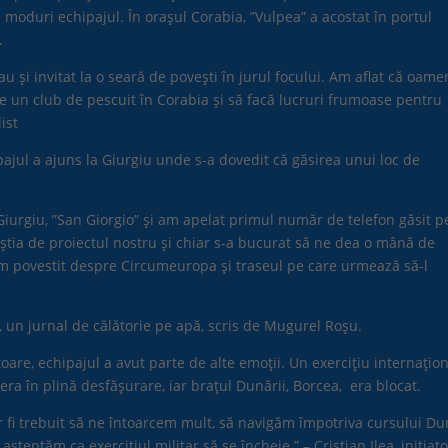
e moduri echipajul. În orașul Corabia, ”Vulpea” a acostat în portul
i.
au și invitat la o seară de povești în jurul focului. Am aflat că oame
ze un club de pescuit în Corabia și să facă lucruri frumoase pentru
ist
ajul a ajuns la Giurgiu unde s-a dovedit că găsirea unui loc de
Giurgiu, ”San Giorgio” și am apelat primul număr de telefon găsit p
știa de proiectul nostru și chiar s-a bucurat să ne dea o mână de
i am povestit despre Circumeuropa și traseul pe care urmează să-l
e, un jurnal de călătorie pe apă, scris de Mugurel Roșu.
oare, echipajul a avut parte de alte emoții. Un exercițiu internațio
era în plină desfășurare, iar brațul Dunării, Borcea, era blocat.
r fi trebuit să ne întoarcem mult, să navigăm împotriva cursului Du
șteptăm ca exercițiul militar să se încheie.” – Cristian Ilea, inițiat