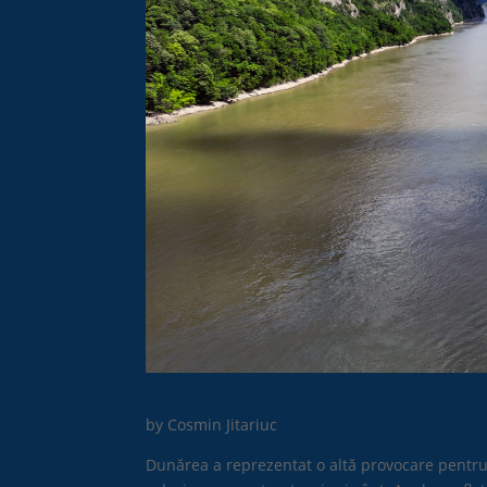
by Cosmin Jitariuc
Dunărea a reprezentat o altă provocare pentr