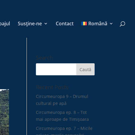
pajul
Susține-ne
Contact
Română
Search
Recent Posts
Circumeuropa 9 – Drumul
cultural pe apă
Circumeuropa ep. 8 – Tot
mai aproape de Timișoara
Circumeuropa ep. 7 – Micile