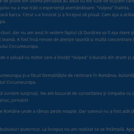
te de ploile din ultima perioadă au adus cu ele sute de bușteni car
jului nu a mai trăit o experiență asemănătoare. ”Vulpea” înainta,
acă barca. Cerul s-a înnorat și a început să plouă. Cam așa a arăta
pa.
 râuri, dar nu am avut în vedere faptul că Dunărea va fi așa mare ș
 teamă. A fost însă nevoie de atenție sporită și multă concentrare 
ctului Circumeuropa.
 de o șalupă cu motor care a însoțit ”Vulpea” o bucată din drum și 
umeuropa și-a făcut formalitățile de reintrare în România. Autorită
ectul Circumeuropa.
că suntem susținuți. Ne-am bucurat de curiozitatea și simpatia cu 
riuc, jurnalist
vale Române unde a rămas peste noapte. Dar somnul nu a fost atât 
e bubuituri puternice. La început nu am realizat ce se întâmplă. Apo