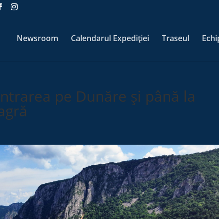
Newsroom
Calendarul Expediției
Traseul
Echi
intrarea pe Dunăre și până la
agră