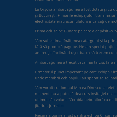
La Orșova ambarcațiunea a fost dotată și cu do
și București. Filmările echipajului, transmisiun
electricitate erau acumulatorii încărcați de mo
Prima ecluză pe Dunăre pe care a depășit -o ”Vu
”Am subestimat înălțimea catargului și la prim
fără să producă pagube. Ne-am speriat puțin, da
am reușit, înclinând ușor barca să trecem cu b
Ambarcațiunea a trecut ceva mai târziu, fără ni
Următorul punct important pe care echipa Circum
unde membrii echipajului au sperat să se înt
”Am vorbit cu domnul Mircea Dinescu la telefo
moment, nu a putu să dea curs invitației noastre
ultimul său volum, ”Corabia nebunilor” cu dedi
Jitariuc, jurnalist
Fiecare a oprire a fost pentru echipa Circumeu