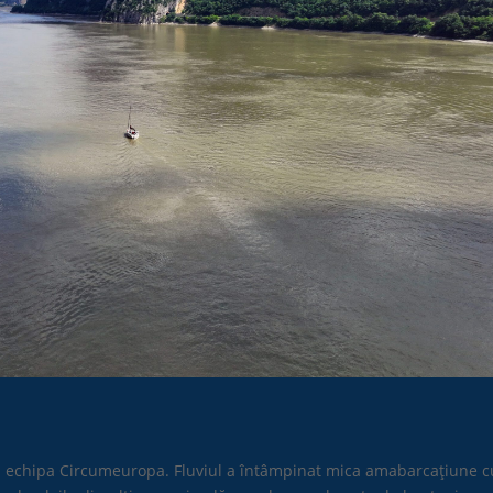
u echipa Circumeuropa. Fluviul a întâmpinat mica amabarcațiune c