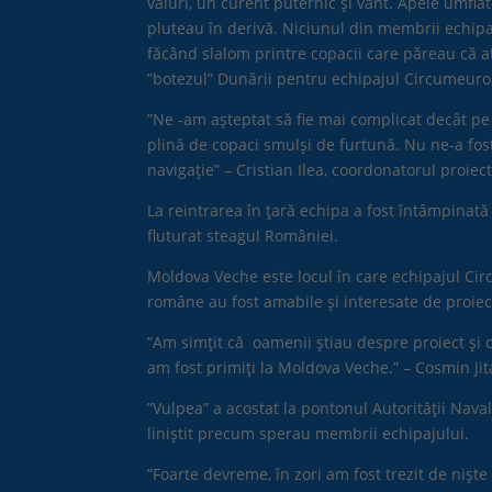
valuri, un curent puternic și vânt. Apele umfla
pluteau în derivă. Niciunul din membrii echipa
făcând slalom printre copacii care păreau că at
”botezul” Dunării pentru echipajul Circumeuro
”Ne -am așteptat să fie mai complicat decât pe
plină de copaci smulși de furtună. Nu ne-a fost
navigație” – Cristian Ilea, coordonatorul proie
La reintrarea în țară echipa a fost întâmpinată
fluturat steagul României.
Moldova Veche este locul în care echipajul Circ
române au fost amabile și interesate de proi
”Am simțit că oamenii știau despre proiect și 
am fost primiți la Moldova Veche.” – Cosmin Jita
”Vulpea” a acostat la pontonul Autorității Na
liniștit precum sperau membrii echipajului.
”Foarte devreme, în zori am fost trezit de nișt