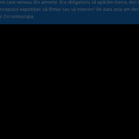
nii care veneau din amonte. Era obligatoriu să apărăm barca. Aici
nceputul expediției: să filmez sau să intervin? De data asta am dec
ului Circumeuropa.