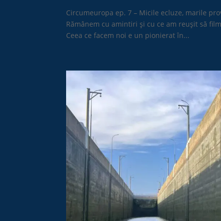
Circumeuropa ep. 7 – Micile ecluze, marile pro
Rămânem cu amintiri şi cu ce am reuşit să fil
Ceea ce facem noi e un pionierat în...