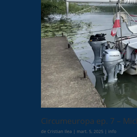
Circumeuropa ep. 7 – Mici
de
Cristian Ilea
|
mart. 5, 2025
|
info