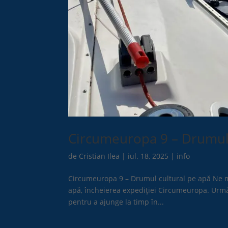
Circumeuropa 9 – Drumul 
de
Cristian Ilea
|
iul. 18, 2025
|
info
Circumeuropa 9 – Drumul cultural pe apă Ne ma
apă, încheierea expediției Circumeuropa. Următ
pentru a ajunge la timp în...