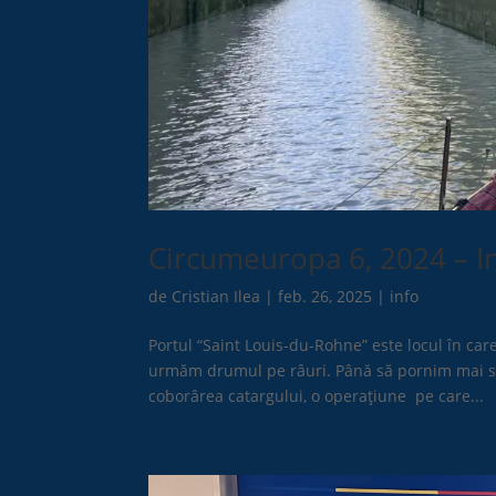
Circumeuropa 6, 2024 – In
de
Cristian Ilea
|
feb. 26, 2025
|
info
Portul “Saint Louis-du-Rohne” este locul în ca
urmăm drumul pe râuri. Până să pornim mai sun
coborârea catargului, o operaţiune pe care...