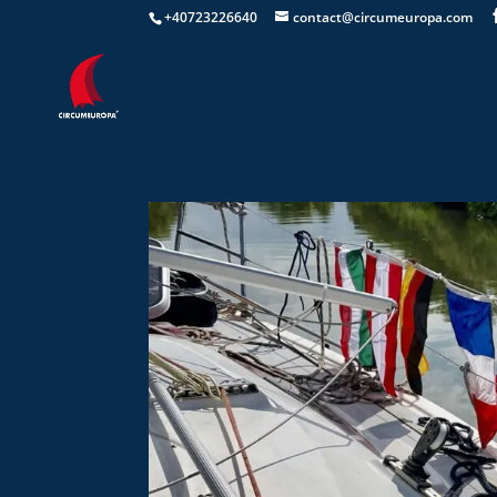
+40723226640
contact@circumeuropa.com