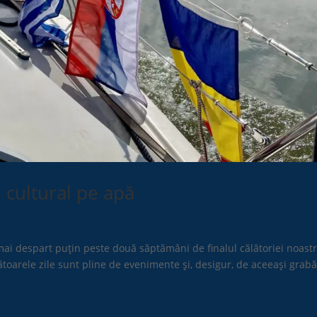
cultural pe apă
i despart puțin peste două săptămâni de finalul călătoriei noast
oarele zile sunt pline de evenimente și, desigur, de aceeași grab