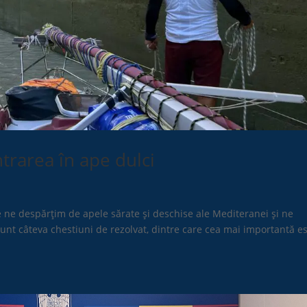
trarea în ape dulci
re ne despărțim de apele sărate şi deschise ale Mediteranei şi ne
t câteva chestiuni de rezolvat, dintre care cea mai importantă e