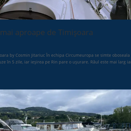
 mai aproape de Timișoara
ara by Cosmin Jitariuc În echipa Circumeuropa se simte oboseala 
e în 5 zile, iar ieşirea pe Rin pare o uşurare. Râul este mai larg ia