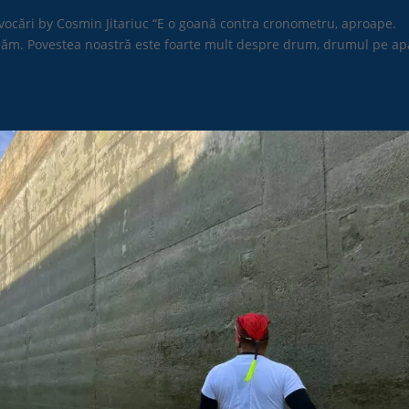
vocări by Cosmin Jitariuc “E o goană contra cronometru, aproape.
măm. Povestea noastră este foarte mult despre drum, drumul pe ap