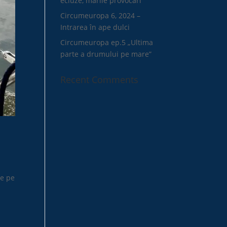
ecluze, marile provocări
Circumeuropa 6, 2024 –
Intrarea în ape dulci
Circumeuropa ep.5 „Ultima
parte a drumului pe mare”
Recent Comments
re pe
ă