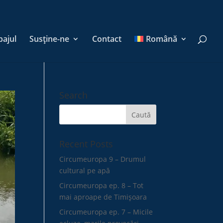
pajul
Susține-ne
Contact
Română
Search
Recent Posts
Circumeuropa 9 – Drumul
cultural pe apă
Circumeuropa ep. 8 – Tot
mai aproape de Timișoara
Circumeuropa ep. 7 – Micile