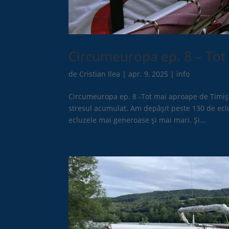
Circumeuropa ep. 8 – Tot
de
Cristian Ilea
|
apr. 9, 2025
|
info
Circumeuropa ep. 8 -Tot mai aproape de Timișo
stresul acumulat. Am depăşit peste 130 de ecluz
ecluzele mai generoase şi mai mari. Şi...